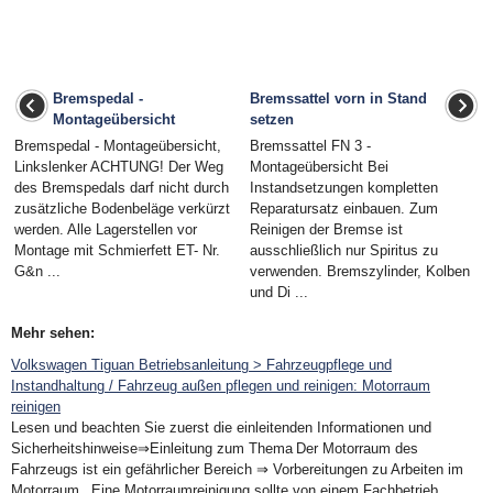
Bremspedal -
Bremssattel vorn in Stand
Montageübersicht
setzen
Bremspedal - Montageübersicht,
Bremssattel FN 3 -
Linkslenker ACHTUNG! Der Weg
Montageübersicht Bei
des Bremspedals darf nicht durch
Instandsetzungen kompletten
zusätzliche Bodenbeläge verkürzt
Reparatursatz einbauen. Zum
werden. Alle Lagerstellen vor
Reinigen der Bremse ist
Montage mit Schmierfett ET- Nr.
ausschließlich nur Spiritus zu
G&n ...
verwenden. Bremszylinder, Kolben
und Di ...
Mehr sehen:
Volkswagen Tiguan Betriebsanleitung > Fahrzeugpflege und
Instandhaltung / Fahrzeug außen pflegen und reinigen: Motorraum
reinigen
Lesen und beachten Sie zuerst die einleitenden Informationen und
Sicherheitshinweise⇒Einleitung zum Thema Der Motorraum des
Fahrzeugs ist ein gefährlicher Bereich ⇒ Vorbereitungen zu Arbeiten im
Motorraum . Eine Motorraumreinigung sollte von einem Fachbetrieb