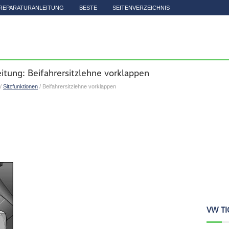
REPARATURANLEITUNG
BESTE
SEITENVERZEICHNIS
itung: Beifahrersitzlehne vorklappen
/
Sitzfunktionen
/ Beifahrersitzlehne vorklappen
VW TI