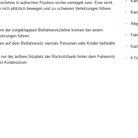
Kar
zlehne in aufrechter Position sicher verriegelt sein. Eine nicht
nn sich plötzlich bewegen und zu schweren Verletzungen führen.
Kar
All
re der vorgeklappten Beifahrersitzlehne können bei einem
Fah
etzungen führen.
fen auf dem Beifahrersitz niemals Personen oder Kinder befördert
Kar
f nur der äußere Sitzplatz der Rücksitzbank hinter dem Fahrersitz
6 G
in Kindersitzen.