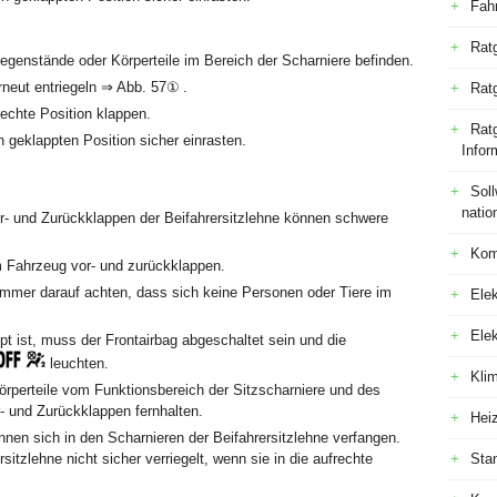
Fah
Rat
genstände oder Körperteile im Bereich der Scharniere befinden.
neut entriegeln ⇒ Abb. 57① .
Rat
rechte Position klappen.
Ratg
 geklappten Position sicher einrasten.
Infor
Sol
natio
r- und Zurückklappen der Beifahrersitzlehne können schwere
Kom
m Fahrzeug vor- und zurückklappen.
immer darauf achten, dass sich keine Personen oder Tiere im
Elek
Ele
pt ist, muss der Frontairbag abgeschaltet sein und die
leuchten.
Kli
rperteile vom Funktionsbereich der Sitzscharniere und des
 und Zurückklappen fernhalten.
Hei
en sich in den Scharnieren der Beifahrersitzlehne verfangen.
itzlehne nicht sicher verriegelt, wenn sie in die aufrechte
Sta