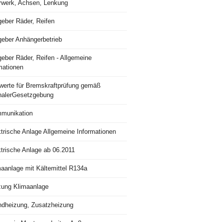
rwerk, Achsen, Lenkung
geber Räder, Reifen
geber Anhängerbetrieb
eber Räder, Reifen - Allgemeine
mationen
lwerte für Bremskraftprüfung gemäß
nalerGesetzgebung
munikation
trische Anlage Allgemeine Informationen
ktrische Anlage ab 06.2011
maanlage mit Kältemittel R134a
zung Klimaanlage
ndheizung, Zusatzheizung