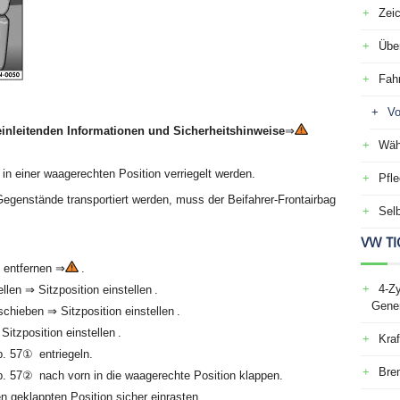
Zei
Über
Fah
Vo
einleitenden Informationen und Sicherheitshinweise
⇒
Wäh
 in einer waagerechten Position verriegelt werden.
Pfle
egenstände transportiert werden, muss der Beifahrer-Frontairbag
Selb
VW TI
e entfernen ⇒
.
4-Zy
len ⇒ Sitzposition einstellen .
Gener
schieben ⇒ Sitzposition einstellen .
itzposition einstellen .
Kraf
b. 57① entriegeln.
Bre
bb. 57② nach vorn in die waagerechte Position klappen.
n geklappten Position sicher einrasten.