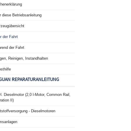
chenerklärung
 diese Betriebsanleitung
rzeugübersicht
r der Fahrt
rend der Fahrt
gen, Reinigen, Instandhalten
sthilfe
GUAN REPARATURANLEITUNG
l. Dieselmotor (2,0 l-Motor, Common Rail,
ation II)
tstoffversorgung - Dieselmotoren
msanlagen