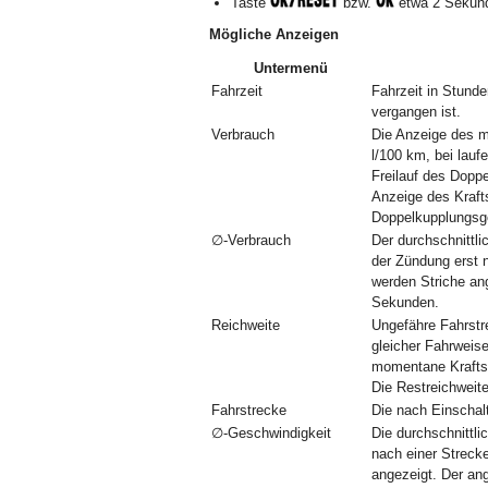
Taste
bzw.
etwa 2 Sekund
Mögliche Anzeigen
Untermenü
Fahrzeit
Fahrzeit in Stunde
vergangen ist.
Verbrauch
Die Anzeige des m
l/100 km, bei lauf
Freilauf des Dopp
Anzeige des Kraft
Doppelkupplungsg
∅-Verbrauch
Der durchschnittli
der Zündung erst 
werden Striche ang
Sekunden.
Reichweite
Ungefähre Fahrstr
gleicher Fahrweis
momentane Kraftst
Die Restreichweit
Fahrstrecke
Die nach Einschal
∅-Geschwindigkeit
Die durchschnittl
nach einer Streck
angezeigt. Der ang