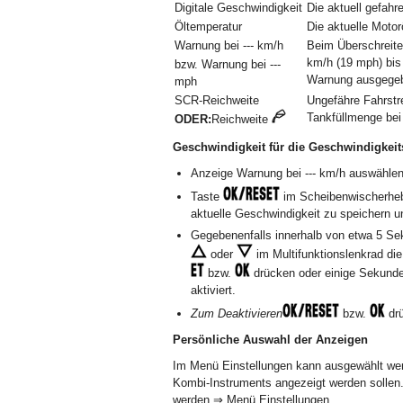
Digitale Geschwindigkeit
Die aktuell gefahr
Öltemperatur
Die aktuelle Motor
Warnung bei --- km/h
Beim Überschreite
km/h (19 mph) bis
bzw. Warnung bei ---
Warnung ausgege
mph
SCR-Reichweite
Ungefähre Fahrstr
Tankfüllmenge bei
ODER:
Reichweite
Geschwindigkeit für die Geschwindigkei
Anzeige Warnung bei --- km/h auswählen
Taste
im Scheibenwischerheb
aktuelle Geschwindigkeit zu speichern u
Gegebenenfalls innerhalb von etwa 5 Se
oder
im Multifunktionslenkrad di
bzw.
drücken oder einige Sekunde
aktiviert.
Zum Deaktivieren
bzw.
drü
Persönliche Auswahl der Anzeigen
Im Menü Einstellungen kann ausgewählt we
Kombi-Instruments angezeigt werden sollen
werden ⇒ Menü Einstellungen .