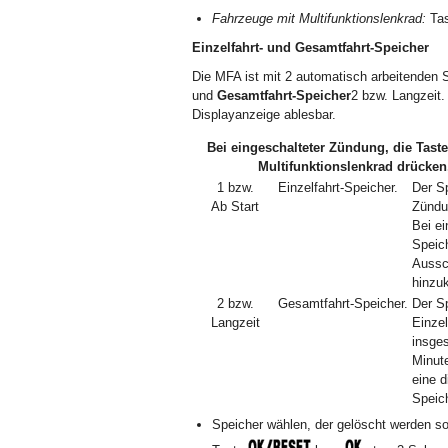
Fahrzeuge mit Multifunktionslenkrad:
Ta
Einzelfahrt- und Gesamtfahrt-Speicher
Die MFA ist mit 2 automatisch arbeitenden 
und
Gesamtfahrt-Speicher
2 bzw. Langzeit.
Displayanzeige ablesbar.
Bei eingeschalteter Zündung, die Tast
Multifunktionslenkrad drücke
1 bzw.
Einzelfahrt-Speicher.
Der S
Ab Start
Zündu
Bei ei
Speic
Aussch
hinzu
2 bzw.
Gesamtfahrt-Speicher.
Der S
Langzeit
Einze
insge
Minut
eine 
Speich
Speicher wählen, der gelöscht werden sol