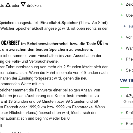
Zei
ste
oder
drücken.
Über
Speichern ausgestattet:
Einzelfahrt-Speicher
(1 bzw. Ab Start)
Fa
 Welcher Speicher aktuell angezeigt wird, ist oben rechts in der
Vor 
e
im Scheibenwischerhebel bzw. die Taste
im
Wäh
n, um zwischen den beiden Speichern zu wechseln.
peicher sammelt vom Einschalten bis zum Ausschalten der
Pfle
ng die Fahr- und Verbrauchswerte.
ner Fahrtunterbrechung von mehr als 2 Stunden löscht sich der
Selb
her automatisch. Wenn die Fahrt innerhalb von 2 Stunden nach
alten der Zündung fortgesetzt wird, gehen die neu
VW TI
kommenden Werte mit ein.
peicher sammelt die Fahrwerte einer beliebigen Anzahl von
lfahrten je nach Ausführung des Kombi-Instruments bis zu
4-Zy
samt 19 Stunden und 59 Minuten bzw. 99 Stunden und 59
Gener
en Fahrzeit oder 1999,9 km bzw. 9999 km Fahrstrecke. Wenn
dieser Höchstmarken
a)
überschritten wird, löscht sich der
Kraf
er automatisch und beginnt wieder bei 0.
Bre
l.