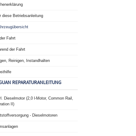
chenerklärung
 diese Betriebsanleitung
hrzeugübersicht
der Fahrt
rend der Fahrt
gen, Reinigen, Instandhalten
sthilfe
GUAN REPARATURANLEITUNG
l. Dieselmotor (2,0 l-Motor, Common Rail,
ation II)
tstoffversorgung - Dieselmotoren
msanlagen