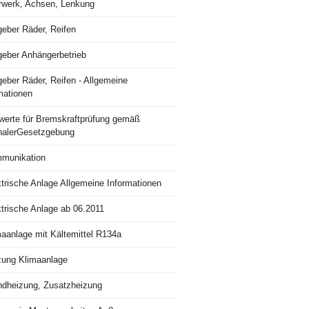
rwerk, Achsen, Lenkung
geber Räder, Reifen
geber Anhängerbetrieb
eber Räder, Reifen - Allgemeine
mationen
lwerte für Bremskraftprüfung gemäß
nalerGesetzgebung
munikation
trische Anlage Allgemeine Informationen
ktrische Anlage ab 06.2011
maanlage mit Kältemittel R134a
zung Klimaanlage
ndheizung, Zusatzheizung