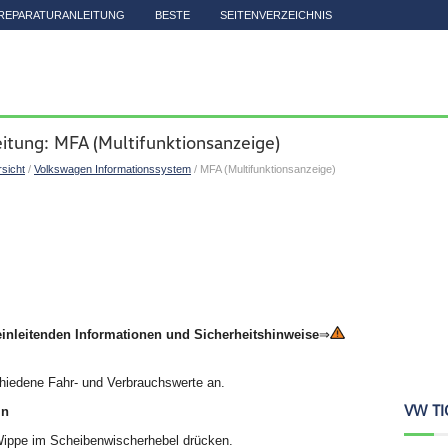
REPARATURANLEITUNG
BESTE
SEITENVERZEICHNIS
itung: MFA (Multifunktionsanzeige)
sicht
/
Volkswagen Informationssystem
/ MFA (Multifunktionsanzeige)
einleitenden Informationen und Sicherheitshinweise
⇒
chiedene Fahr- und Verbrauchswerte an.
VW TI
ln
ippe im Scheibenwischerhebel drücken.