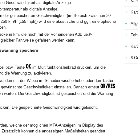
Kar
ene Geschwindigkeit als digitale Anzeige.
öltemperatur als digitale Anzeige.
Kar
n der gespeicherten Geschwindigkeit (im Bereich zwischen 30
 250 km/h (155 mph)) wird eine akustische und ggf. eine optische
All
ben.
ecke in km, die noch mit der vorhandenen AdBlue
®
-
Fah
 gleicher Fahrweise gefahren werden kann.
Kar
tswarnung speichern
6 G
.
el bzw. Taste
im Multifunktionslenkrad drücken, um die
nd die Warnung zu aktivieren.
kunden mit der Wippe im Scheibenwischerhebel oder den Tasten
e gewünschte Geschwindigkeit einstellen. Danach erneut
n warten. Die Geschwindigkeit ist gespeichert und die Warnung
cken. Die gespeicherte Geschwindigkeit wird gelöscht.
rden, welche der möglichen MFA-Anzeigen im Display des
. Zusätzlich können die angezeigten Maßeinheiten geändert