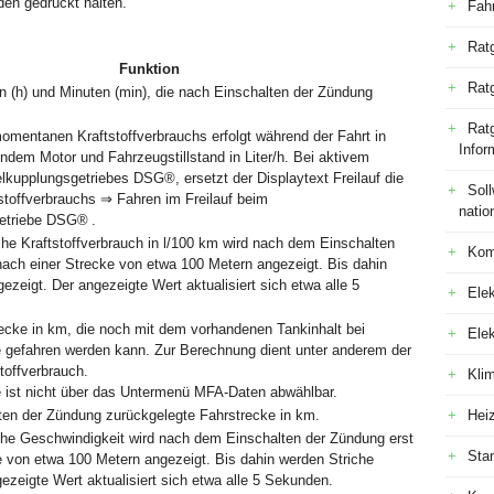
en gedrückt halten.
Fah
Rat
Funktion
Rat
n (h) und Minuten (min), die nach Einschalten der Zündung
Ratg
omentanen Kraftstoffverbrauchs erfolgt während der Fahrt in
Infor
endem Motor und Fahrzeugstillstand in Liter/h. Bei aktivem
elkupplungsgetriebes DSG
®
, ersetzt der Displaytext Freilauf die
Sol
stoffverbrauchs ⇒ Fahren im Freilauf beim
natio
etriebe DSG
®
.
che Kraftstoffverbrauch in l/100 km wird nach dem Einschalten
Kom
nach einer Strecke von etwa 100 Metern angezeigt. Bis dahin
ezeigt. Der angezeigte Wert aktualisiert sich etwa alle 5
Elek
ecke in km, die noch mit dem vorhandenen Tankinhalt bei
Ele
e gefahren werden kann. Zur Berechnung dient unter anderem der
offverbrauch.
Kli
e ist nicht über das Untermenü MFA-Daten abwählbar.
ten der Zündung zurückgelegte Fahrstrecke in km.
Hei
iche Geschwindigkeit wird nach dem Einschalten der Zündung erst
Sta
e von etwa 100 Metern angezeigt. Bis dahin werden Striche
ezeigte Wert aktualisiert sich etwa alle 5 Sekunden.