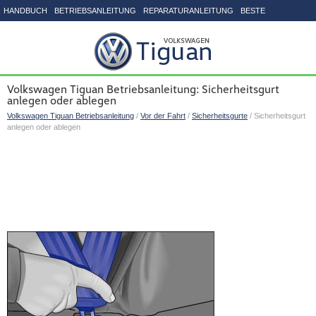
HANDBUCH
BETRIEBSANLEITUNG
REPARATURANLEITUNG
BESTE
SEITENVERZEICHNIS
Volkswagen Tiguan Betriebsanleitung: Sicherheitsgurt
anlegen oder ablegen
Volkswagen Tiguan Betriebsanleitung
/
Vor der Fahrt
/
Sicherheitsgurte
/ Sicherheitsgurt
anlegen oder ablegen