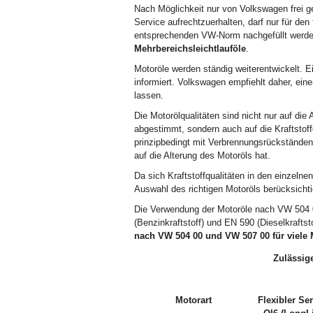
Nach Möglichkeit nur von Volkswagen frei 
Service aufrechtzuerhalten, darf nur für de
entsprechenden VW-Norm nachgefüllt werden
Mehrbereichsleichtlauföle
.
Motoröle werden ständig weiterentwickelt. 
informiert. Volkswagen empfiehlt daher, ei
lassen.
Die Motorölqualitäten sind nicht nur auf d
abgestimmt, sondern auch auf die Kraftstof
prinzipbedingt mit Verbrennungsrückstände
auf die Alterung des Motoröls hat.
Da sich Kraftstoffqualitäten in den einzelne
Auswahl des richtigen Motoröls berücksichti
Die Verwendung der Motoröle nach VW 504 0
(Benzinkraftstoff) und EN 590 (Dieselkraftst
nach VW 504 00 und VW 507 00 für viele M
Zulässig
Motorart
Flexibler Se