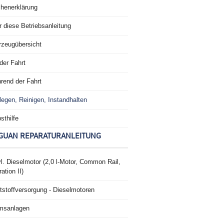
chenerklärung
 diese Betriebsanleitung
rzeugübersicht
der Fahrt
rend der Fahrt
legen, Reinigen, Instandhalten
sthilfe
GUAN REPARATURANLEITUNG
l. Dieselmotor (2,0 l-Motor, Common Rail,
ation II)
tstoffversorgung - Dieselmotoren
msanlagen