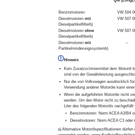
QI6 (LongLi
Benzinmotoren
VW 504 0
Dieselmotoren
mit
VW 507 0
Dieselpartikelfilter
b)
Dieselmotoren
ohne
VW 507 0
Dieselpartikelfilter
b)
Dieselmotoren
mit
–
Partikelminderungssystem
b)
Hinweis
Kein Zusatzschmiermittel dem Motoröl b
sind von der Gewährleistung ausgeschlo
Nur die von Volkswagen ausdrücklich für
Verwendung anderer Motoröle kann eine
Wenn die aufgeführten Motoröle nicht ver
werden. Um den Motor nicht zu beschädi
Liter des folgenden Motoröls nachgefüllt
Benzinmotoren: Norm ACEA A3/B4 o
Dieselmotoren: Norm ACEA C3 oder 
a)
Alternative Motorölspezifikationen dürfen
verwendet werden, wenn Kraftstoffqualitäten