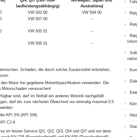
fe)
QI4, QI7 (zeit- oder
Norwegen, Japan und
Fah
laufleistungsabhängig)
Australien
a)
0
VW 502 00
VW 504 00
Rat
0
VW 507 00
–
Rat
0
VW 505 01
–
Ratg
Infor
VW 505 01
–
Sol
natio
eimischen. Schäden, die durch solche Zusatzmittel entstehen,
Kom
ssen.
Elek
 den Motor frei gegebene Motorölspezifikation verwenden. Die
n Motorschaden verursachen!
Ele
fügbar sind, darf im Notfall ein anderes Motoröl nachgefüllt
gen, darf bis zum nächsten Ölwechsel nur einmalig maximal 0,5
Kli
 werden:
der API SN (API SM).
Hei
API CJ-4.
Sta
 nur im festen Service QI1, QI2, QI3, QI4 und QI7 und nur dann
 nach EN 228 (Benzinkraftstoff) und EN 590 (Dieselkraftstoff)