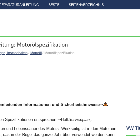
REPARATURANLEITUNG
BESTE
SEITENVERZEICHNIS
itung: Motorölspezifikation
igen, Instandhalten
/
Motoröl
/ Motorölspezifikation
einleitenden Informationen und Sicherheitshinweise
⇒
n Spezifikationen entsprechen ⇒Heft
Serviceplan
,.
VW TI
ktion und Lebensdauer des Motors. Werkseitig ist in den Motor ein
lt, das in der Regel das ganze Jahr über verwendet werden kann.