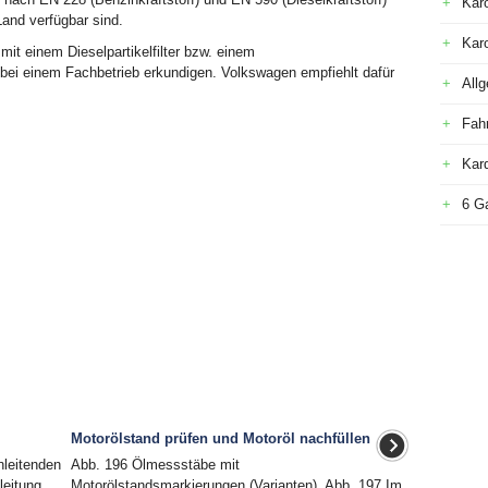
Kar
Land verfügbar sind.
Kar
it einem Dieselpartikelfilter bzw. einem
 bei einem Fachbetrieb erkundigen. Volkswagen empfiehlt dafür
All
Fah
Kar
6 G
Motorölstand prüfen und Motoröl nachfüllen
nleitenden
Abb. 196 Ölmessstäbe mit
leitung
Motorölstandsmarkierungen (Varianten). Abb. 197 Im