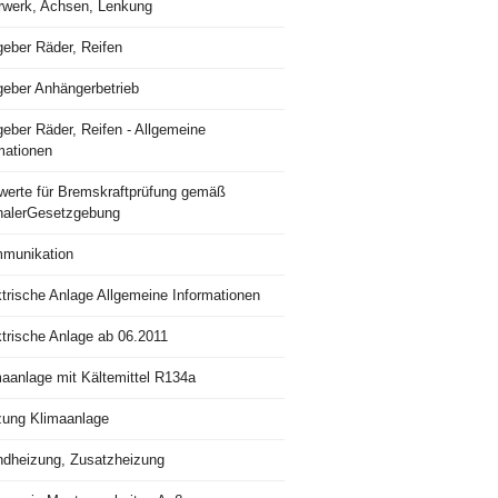
rwerk, Achsen, Lenkung
geber Räder, Reifen
geber Anhängerbetrieb
eber Räder, Reifen - Allgemeine
mationen
lwerte für Bremskraftprüfung gemäß
nalerGesetzgebung
munikation
trische Anlage Allgemeine Informationen
ktrische Anlage ab 06.2011
maanlage mit Kältemittel R134a
zung Klimaanlage
ndheizung, Zusatzheizung