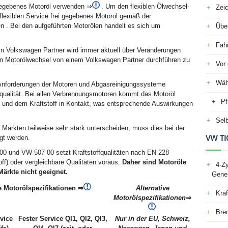
gegebenes Motoröl verwenden ⇒
. Um den flexiblen Ölwechsel-
Zei
n flexiblen Service frei gegebenes Motoröl gemäß der
 . Bei den aufgeführten Motorölen handelt es sich um
Über
Fah
Ein Volkswagen Partner wird immer aktuell über Veränderungen
nen Motorölwechsel von einem Volkswagen Partner durchführen zu
Vor 
Wäh
ie Anforderungen der Motoren und Abgasreinigungssysteme
fqualität. Bei allen Verbrennungsmotoren kommt das Motoröl
Pf
n und dem Kraftstoff in Kontakt, was entsprechende Auswirkungen
Selb
n Märkten teilweise sehr stark unterscheiden, muss dies bei der
VW TI
gt werden.
0 und VW 507 00 setzt Kraftstoffqualitäten nach EN 228
off) oder vergleichbare Qualitäten voraus.
Daher sind Motoröle
4-Zy
ärkte nicht geeignet.
Gener
e Motorölspezifikationen ⇒
Alternative
Kraf
Motorölspezifikationen
⇒
Bre
rvice
Fester Service QI1, QI2, QI3,
Nur in der EU, Schweiz,