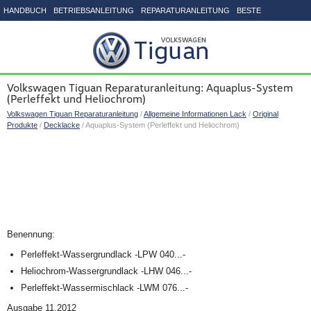
HANDBUCH
BETRIEBSANLEITUNG
REPARATURANLEITUNG
BESTE
SEITENVERZEICHNIS
Volkswagen Tiguan Reparaturanleitung: Aquaplus-System
(Perleffekt und Heliochrom)
Volkswagen Tiguan Reparaturanleitung
/
Allgemeine Informationen Lack
/
Original
Produkte
/
Decklacke
/ Aquaplus-System (Perleffekt und Heliochrom)
Benennung:
Perleffekt-Wassergrundlack -LPW 040...-
Heliochrom-Wassergrundlack -LHW 046...-
Perleffekt-Wassermischlack -LWM 076...-
Ausgabe 11.2012