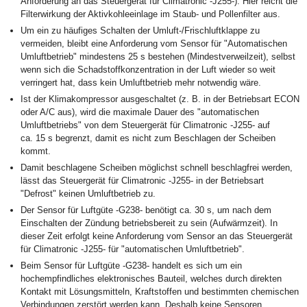
Anforderung an das Steuergerät für Climatronic -J255-). Hier reicht die
Filterwirkung der Aktivkohleeinlage im Staub- und Pollenfilter aus.
Um ein zu häufiges Schalten der Umluft-/Frischluftklappe zu
vermeiden, bleibt eine Anforderung vom Sensor für "Automatischen
Umluftbetrieb" mindestens 25 s bestehen (Mindestverweilzeit), selbst
wenn sich die Schadstoffkonzentration in der Luft wieder so weit
verringert hat, dass kein Umluftbetrieb mehr notwendig wäre.
Ist der Klimakompressor ausgeschaltet (z. B. in der Betriebsart ECON
oder A/C aus), wird die maximale Dauer des "automatischen
Umluftbetriebs" von dem Steuergerät für Climatronic -J255- auf
ca. 15 s begrenzt, damit es nicht zum Beschlagen der Scheiben
kommt.
Damit beschlagene Scheiben möglichst schnell beschlagfrei werden,
lässt das Steuergerät für Climatronic -J255- in der Betriebsart
"Defrost" keinen Umluftbetrieb zu.
Der Sensor für Luftgüte -G238- benötigt ca. 30 s, um nach dem
Einschalten der Zündung betriebsbereit zu sein (Aufwärmzeit). In
dieser Zeit erfolgt keine Anforderung vom Sensor an das Steuergerät
für Climatronic -J255- für "automatischen Umluftbetrieb".
Beim Sensor für Luftgüte -G238- handelt es sich um ein
hochempfindliches elektronisches Bauteil, welches durch direkten
Kontakt mit Lösungsmitteln, Kraftstoffen und bestimmten chemischen
Verbindungen zerstört werden kann. Deshalb keine Sensoren