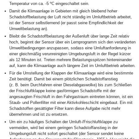
Temperatur von ca. -5 ºC eingeschaltet sein.
Damit die Klimaanlage in Gebieten mit gleich bleibend hoher
Schadstoffbelastung der Luft nicht ständig im Umluftbetrieb arbeitet,
ist der Sensor selbstlernend (er passt seine Empfindlichkeit der
Umweltbelastung an).
Bleibt die Schadstoffbelastung der Außenluft über lange Zeit relativ
hoch, beginnt der Sensor über ein Lernprogramm sich den veränderten
Umweltbedingungen anzupassen, sodass eine Umluftanforderung in
einer gleichmäßig verunreinigten Umgebungsluft in der Regel kürzer
als 12 Minuten ist. Treten mehrere Belastungsspitzen hintereinander
auf, kann die Klimaanlage auch längere Zeit im Umluftbetrieb arbeiten.
Für die Umstellung der Klappen der Klimaanlage wird eine bestimmte
Zeit benötigt. Damit bei einem plötzlichen Schadstoffanstieg
(z. B. beim Durchfahren einer Dieselabgaswolke) bis zum Schließen
der Frischluftklappe keine gasförmigen Schadstoffe mit der
angesaugten Frischluft in den Fahrgastraum eintreten können, ist ein
Staub- und Pollenfilter mit einer Aktivkohleschicht eingebaut. Ein mit
Schadstoffen gesättigter Filter kann diese Aufgabe nicht mehr
übernehmen und ist zu ersetzen.
Um ein zu häufiges Schalten der Umluft-/Frischluftklappe zu
vermeiden, wird bei einem geringen Schadstoffanstieg in der
Umgebungsluft nicht sofort geschaltet (der Sensor sendet keine