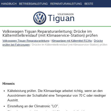
HANDBUCH
BETRIEBSANLEITUNG
REPARATURANLEITUNG
BESTE
SEITENVERZEICHNIS
Volkswagen Tiguan Reparaturanleitung: Drücke im
Kältemittelkreislauf (mit Klimaservice-Station) prüfen
Volkswagen Tiguan Reparaturanleitung
/
Klimaanlage mit Kältemittel R134a
/
Drücke
prüfen bei Fahrzeugen
/ Drücke im Kältemittelkreislauf (mit Klimaservice-Station) prüfen
Hinweis
Kälteleistung prüfen. Die Klimaanlage arbeitet richtig, wenn an den
Ausströmern der Schalttafel eine Temperatur von 7
0
C oder niedriger
Austritt.
Einstellung an der Climatronic "LO".