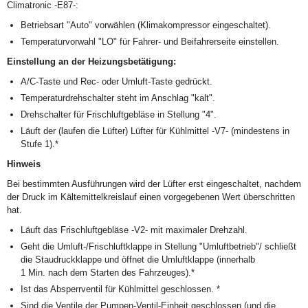
Climatronic -E87-:
Betriebsart "Auto" vorwählen (Klimakompressor eingeschaltet).
Temperaturvorwahl "LO" für Fahrer- und Beifahrerseite einstellen.
Einstellung an der Heizungsbetätigung:
A/C-Taste und Rec- oder Umluft-Taste gedrückt.
Temperaturdrehschalter steht im Anschlag "kalt".
Drehschalter für Frischluftgebläse in Stellung "4".
Läuft der (laufen die Lüfter) Lüfter für Kühlmittel -V7- (mindestens in
Stufe 1).*
Hinweis
Bei bestimmten Ausführungen wird der Lüfter erst eingeschaltet, nachdem
der Druck im Kältemittelkreislauf einen vorgegebenen Wert überschritten
hat.
Läuft das Frischluftgebläse -V2- mit maximaler Drehzahl.
Geht die Umluft-/Frischluftklappe in Stellung "Umluftbetrieb"/ schließt
die Staudruckklappe und öffnet die Umluftklappe (innerhalb
1 Min. nach dem Starten des Fahrzeuges).*
Ist das Absperrventil für Kühlmittel geschlossen. *
Sind die Ventile der Pumpen-Ventil-Einheit geschlossen (und die