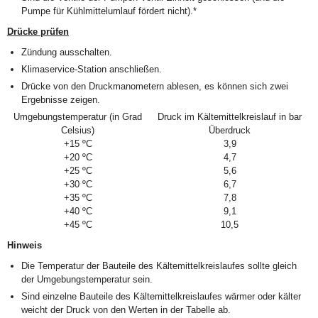
Pumpe für Kühlmittelumlauf fördert nicht).*
Drücke prüfen
Zündung ausschalten.
Klimaservice-Station anschließen.
Drücke von den Druckmanometern ablesen, es können sich zwei
Ergebnisse zeigen.
Umgebungstemperatur (in Grad
Druck im Kältemittelkreislauf in bar
Celsius)
Überdruck
+15 ºC
3,9
+20 ºC
4,7
+25 ºC
5,6
+30 ºC
6,7
+35 ºC
7,8
+40 ºC
9,1
+45 ºC
10,5
Hinweis
Die Temperatur der Bauteile des Kältemittelkreislaufes sollte gleich
der Umgebungstemperatur sein.
Sind einzelne Bauteile des Kältemittelkreislaufes wärmer oder kälter
weicht der Druck von den Werten in der Tabelle ab.