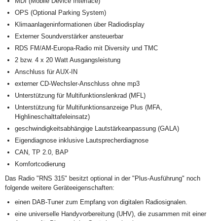
MDI (Mobile Device Interface)
OPS (Optional Parking System)
Klimaanlageninformationen über Radiodisplay
Externer Soundverstärker ansteuerbar
RDS FM/AM-Europa-Radio mit Diversity und TMC
2 bzw. 4 x 20 Watt Ausgangsleistung
Anschluss für AUX-IN
externer CD-Wechsler-Anschluss ohne mp3
Unterstützung für Multifunktionslenkrad (MFL)
Unterstützung für Multifunktionsanzeige Plus (MFA,
Highlineschalttafeleinsatz)
geschwindigkeitsabhängige Lautstärkeanpassung (GALA)
Eigendiagnose inklusive Lautsprecherdiagnose
CAN, TP 2.0, BAP
Komfortcodierung
Das Radio "RNS 315" besitzt optional in der "Plus-Ausführung" noch
folgende weitere Geräteeigenschaften:
einen DAB-Tuner zum Empfang von digitalen Radiosignalen.
eine universelle Handyvorbereitung (UHV), die zusammen mit einer