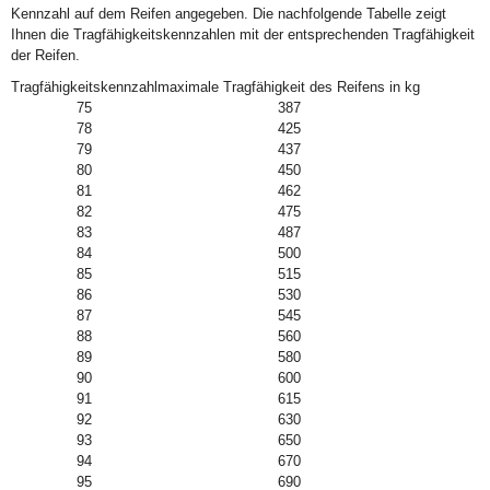
Kennzahl auf dem Reifen angegeben. Die nachfolgende Tabelle zeigt
Ihnen die Tragfähigkeitskennzahlen mit der entsprechenden Tragfähigkeit
der Reifen.
Tragfähigkeitskennzahl
maximale Tragfähigkeit des Reifens in kg
75
387
78
425
79
437
80
450
81
462
82
475
83
487
84
500
85
515
86
530
87
545
88
560
89
580
90
600
91
615
92
630
93
650
94
670
95
690