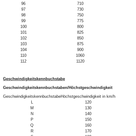
96
710
97
730
98
750
99
775
100
800
101
825
102
850
103
875
104
900
110
1060
112
1120
Geschwindigkeitskennbuchstabe
Geschwindigkeitskennbuchstaben/Höchstgeschwindigkeit
Geschwindigkeitskennbuchstabe
Höchstgeschwindigkeit in km/h
L
120
M
130
N
140
P
150
Q
160
R
170