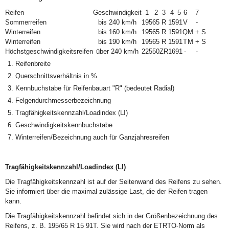
Reifen
Geschwindigkeit
1
2
3
4
5
6
7
Sommerreifen
bis 240 km/h
195
65
R
15
91
V
-
Winterreifen
bis 160 km/h
195
65
R
15
91
Q
M + S
Winterreifen
bis 190 km/h
195
65
R
15
91
T
M + S
Höchstgeschwindigkeitsreifen
über 240 km/h
225
50
ZR
16
91
-
-
Reifenbreite
Querschnittsverhältnis in %
Kennbuchstabe für Reifenbauart "R" (bedeutet Radial)
Felgendurchmesserbezeichnung
Tragfähigkeitskennzahl/Loadindex (LI)
Geschwindigkeitskennbuchstabe
Winterreifen/Bezeichnung auch für Ganzjahresreifen
Tragfähigkeitskennzahl/Loadindex (LI)
Die Tragfähigkeitskennzahl ist auf der Seitenwand des Reifens zu sehen.
Sie informiert über die maximal zulässige Last, die der Reifen tragen
kann.
Die Tragfähigkeitskennzahl befindet sich in der Größenbezeichnung des
Reifens, z. B. 195/65 R 15 91T. Sie wird nach der ETRTO-Norm als