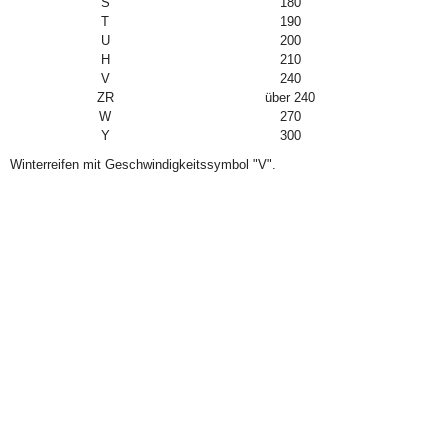
S
180
T
190
U
200
H
210
V
240
ZR
über 240
W
270
Y
300
Winterreifen mit Geschwindigkeitssymbol "V".