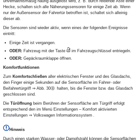
unverhältnismäßig häufig ausgelöst wird, z. B. durch reibende Äste einer
Hecke, schalten sich alle Näherungssensoren für einige Zeit ab. Wenn
nur der Außensensor der Fahrertür betroffen ist, schaltet sich alleinig
dieser ab.
Die Sensoren sind wieder aktiv, wenn eines der folgenden Ereignisse
eintritt:
Einige Zeit ist vergangen.
ODER:
Fahrzeug mit der Taste
im Fahrzeugschlüssel entriegeln.
ODER:
Gepäckraumklappe öffnen.
Komfortfunktionen
Zum
Komfortschließen
aller elektrischen Fenster und des Glasdachs,
den Finger einige Sekunden auf die Sensorfläche im Fahrer- oder
Beifahrertürgriff ⇒ Abb. 30Ⓑ halten, bis die Fenster bzw. das Glasdach
geschlossen sind.
Die
Türöffnung
beim Berühren der Sensorfläche am Türgriff erfolgt
entsprechend den im Menü Einstellungen – Komfort aktivierten
Einstellungen ⇒ Volkswagen Informationssystem .
Hinweis
Durch einen starken Wasser- oder Dampfstrahl können die Sensorflächen