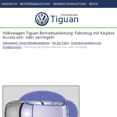
HANDBUCH
BETRIEBSANLEITUNG
REPARATURANLEITUNG
BESTE
SEITENVERZEICHNIS
Volkswagen Tiguan Betriebsanleitung: Fahrzeug mit Keyless
Access ent- oder verriegeln
Volkswagen Tiguan Betriebsanleitung
/
Vor der Fahrt
/
Zentralverriegelung und
Schließsystem
/ Fahrzeug mit Keyless Access ent- oder verriegeln