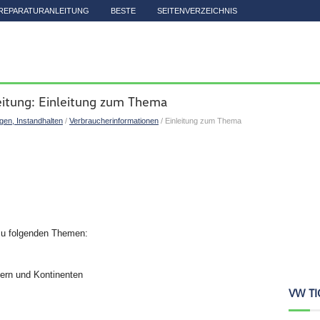
REPARATURANLEITUNG
BESTE
SEITENVERZEICHNIS
eitung: Einleitung zum Thema
igen, Instandhalten
/
Verbraucherinformationen
/ Einleitung zum Thema
 zu folgenden Themen:
dern und Kontinenten
VW TI