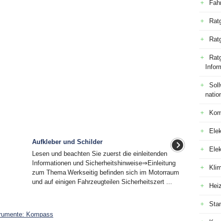
Fah
Rat
Rat
Ratg
Infor
Sol
natio
Kom
Elek
Aufkleber und Schilder
Ele
Lesen und beachten Sie zuerst die einleitenden
Informationen und Sicherheitshinweise⇒Einleitung
Kli
zum Thema Werkseitig befinden sich im Motorraum
und auf einigen Fahrzeugteilen Sicherheitszert ...
Hei
Sta
strumente: Kompass