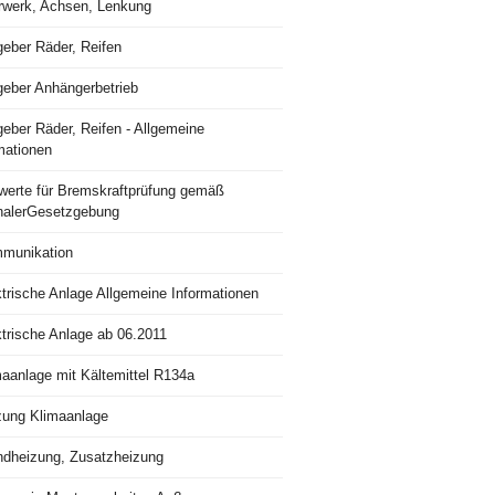
rwerk, Achsen, Lenkung
geber Räder, Reifen
geber Anhängerbetrieb
eber Räder, Reifen - Allgemeine
mationen
lwerte für Bremskraftprüfung gemäß
nalerGesetzgebung
munikation
trische Anlage Allgemeine Informationen
ktrische Anlage ab 06.2011
maanlage mit Kältemittel R134a
zung Klimaanlage
ndheizung, Zusatzheizung