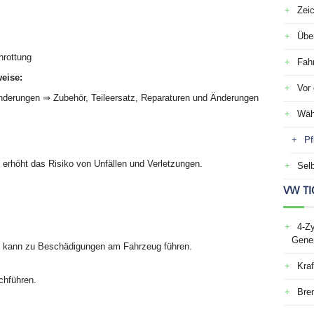
Zei
Über
hrottung
Fah
eise:
Vor 
Änderungen ⇒ Zubehör, Teileersatz, Reparaturen und Änderungen
Wäh
Pf
höht das Risiko von Unfällen und Verletzungen.
Selb
VW TI
4-Zy
Gener
kann zu Beschädigungen am Fahrzeug führen.
Kraf
chführen.
Bre