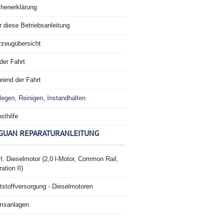
chenerklärung
 diese Betriebsanleitung
rzeugübersicht
der Fahrt
rend der Fahrt
legen, Reinigen, Instandhalten
sthilfe
GUAN REPARATURANLEITUNG
l. Dieselmotor (2,0 l-Motor, Common Rail,
ation II)
tstoffversorgung - Dieselmotoren
msanlagen