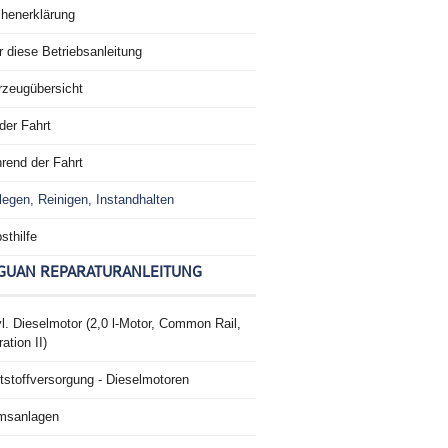
chenerklärung
 diese Betriebsanleitung
rzeugübersicht
der Fahrt
rend der Fahrt
legen, Reinigen, Instandhalten
sthilfe
GUAN REPARATURANLEITUNG
l. Dieselmotor (2,0 l-Motor, Common Rail,
ation II)
tstoffversorgung - Dieselmotoren
msanlagen