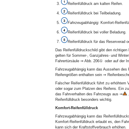
Reifenfülldruck am kalten Reifen.
Reifenfülldruck bei Teilbeladung.
Fahrzeugabhängig:
Komfort-Reifenfül
Reifenfülldruck bei voller Beladung.
Reifenfülldruck für das Reserverad o
Das Reifenfülldruckschild gibt den richtigen
gelten für Sommer-, Ganzjahres- und Winterr
Fahrertürsäule ⇒ Abb. 206① oder auf der In
Fahrzeugabhängig kann das Aussehen des Re
Reifengrößen enthalten sein ⇒ Reifenbeschri
Falscher Reifenfülldruck führt zu erhöhtem 
oder sogar zum Platzen des Reifens. Ein zu 
das Fahrverhalten des Fahrzeugs aus ⇒
.
Reifenfülldruck besonders wichtig.
Komfort-Reifenfülldruck
Fahrzeugabhängig kann das Reifenfülldrucks
Komfort-Reifenfülldruck erlaubt es, den Fah
kann sich der Kraftstoffverbrauch erhöhen.