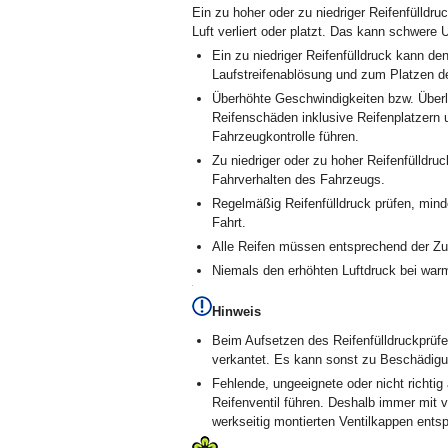
Ein zu hoher oder zu niedriger Reifenfülldru
Luft verliert oder platzt. Das kann schwere 
Ein zu niedriger Reifenfülldruck kann d
Laufstreifenablösung und zum Platzen 
Überhöhte Geschwindigkeiten bzw. Überl
Reifenschäden inklusive Reifenplatzern 
Fahrzeugkontrolle führen.
Zu niedriger oder zu hoher Reifenfülldru
Fahrverhalten des Fahrzeugs.
Regelmäßig Reifenfülldruck prüfen, mind
Fahrt.
Alle Reifen müssen entsprechend der Zul
Niemals den erhöhten Luftdruck bei warm
Hinweis
Beim Aufsetzen des Reifenfülldruckprüfer
verkantet. Es kann sonst zu Beschädig
Fehlende, ungeeignete oder nicht richt
Reifenventil führen. Deshalb immer mit v
werkseitig montierten Ventilkappen ents