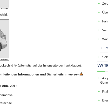
Zei
Über
child.
Fah
Vor 
Wäh
Pf
Selb
VW TI
uckschild ① (alternativ auf der Innenseite der Tankklappe).
einleitenden Informationen und Sicherheitshinweise
⇒
4-Zy
Gener
 Abb. 205 :
Kraf
rderachse.
Bre
nterachse.