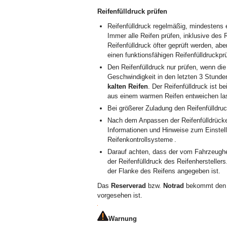
Reifenfülldruck prüfen
Reifenfülldruck regelmäßig, mindestens e
Immer alle Reifen prüfen, inklusive des 
Reifenfülldruck öfter geprüft werden, a
einen funktionsfähigen Reifenfülldruckpr
Den Reifenfülldruck nur prüfen, wenn die 
Geschwindigkeit in den letzten 3 Stunden
kalten Reifen
. Der Reifenfülldruck ist b
aus einem warmen Reifen entweichen la
Bei größerer Zuladung den Reifenfülldr
Nach dem Anpassen der Reifenfülldrücke,
Informationen und Hinweise zum Einstel
Reifenkontrollsysteme .
Darauf achten, dass der vom Fahrzeugher
der Reifenfülldruck des Reifenhersteller
der Flanke des Reifens angegeben ist.
Das
Reserverad
bzw.
Notrad
bekommt den h
vorgesehen ist.
Warnung