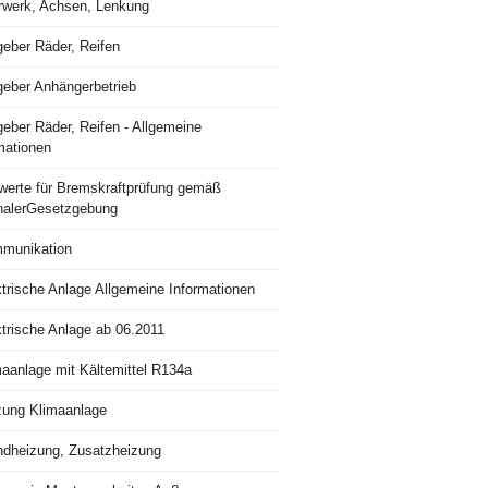
rwerk, Achsen, Lenkung
geber Räder, Reifen
geber Anhängerbetrieb
eber Räder, Reifen - Allgemeine
mationen
lwerte für Bremskraftprüfung gemäß
nalerGesetzgebung
munikation
trische Anlage Allgemeine Informationen
ktrische Anlage ab 06.2011
maanlage mit Kältemittel R134a
zung Klimaanlage
ndheizung, Zusatzheizung