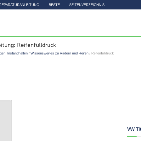
REPARATURANLEITUNG
BESTE
SEITENVERZEICHNIS
itung: Reifenfülldruck
igen, Instandhalten
/
Wissenswertes zu Rädern und Reifen
/ Reifenfülldruck
VW TI