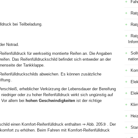
Fah
Rat
ldruck bei Teilbeladung.
Rat
Ratg
Infor
der Notrad.
Sol
 Reifenfülldruck für werkseitig montierte Reifen an. Die Angaben
natio
eifen. Das Reifenfülldruckschild befindet sich entweder an der
nenseite der Tankklappe.
Kom
ifenfülldruckschilds abweichen. Es können zusätzliche
ftung .
Elek
Verschleiß, erheblicher Verkürzung der Lebensdauer der Bereifung
Ele
niedriger oder zu hoher Reifenfülldruck wirkt sich ungünstig auf
 Vor allem bei
hohen Geschwindigkeiten
ist der richtige
Kli
Hei
child einen Komfort-Reifenfülldruck enthalten ⇒ Abb. 205③ . Der
Sta
rkomfort zu erhöhen. Beim Fahren mit Komfort-Reifenfülldruck