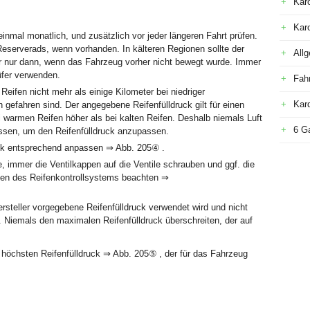
Kar
Kar
inmal monatlich, und zusätzlich vor jeder längeren Fahrt prüfen.
Reserverads, wenn vorhanden. In kälteren Regionen sollte der
All
ber nur dann, wenn das Fahrzeug vorher nicht bewegt wurde. Immer
üfer verwenden.
Fah
Reifen nicht mehr als einige Kilometer bei niedriger
Kar
 gefahren sind. Der angegebene Reifenfülldruck gilt für einen
ei warmen Reifen höher als bei kalten Reifen. Deshalb niemals Luft
6 G
ssen, um den Reifenfülldruck anzupassen.
uck entsprechend anpassen ⇒ Abb. 205④ .
 immer die Ventilkappen auf die Ventile schrauben und ggf. die
len des Reifenkontrollsystems beachten ⇒
steller vorgegebene Reifenfülldruck verwendet wird und nicht
s. Niemals den maximalen Reifenfülldruck überschreiten, der auf
öchsten Reifenfülldruck ⇒ Abb. 205⑤ , der für das Fahrzeug