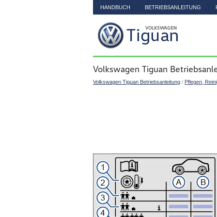
HANDBUCH
BETRIEBSANLEITUNG
Volkswagen Tiguan Betriebsanle
Volkswagen Tiguan Betriebsanleitung
/
Pflegen, Rein