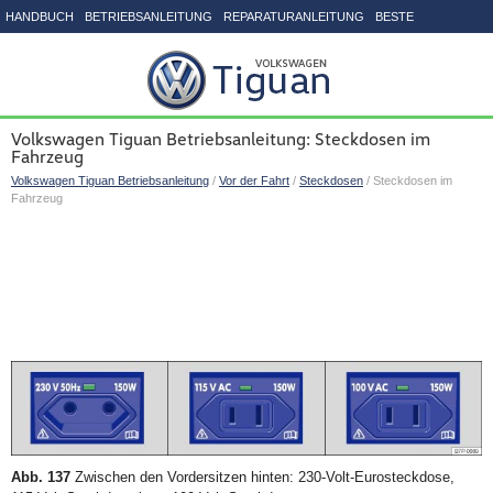
HANDBUCH
BETRIEBSANLEITUNG
REPARATURANLEITUNG
BESTE
SEITENVERZEICHNIS
Volkswagen Tiguan Betriebsanleitung: Steckdosen im
Fahrzeug
Volkswagen Tiguan Betriebsanleitung
/
Vor der Fahrt
/
Steckdosen
/ Steckdosen im
Fahrzeug
Abb. 137
Zwischen den Vordersitzen hinten: 230-Volt-Eurosteckdose,