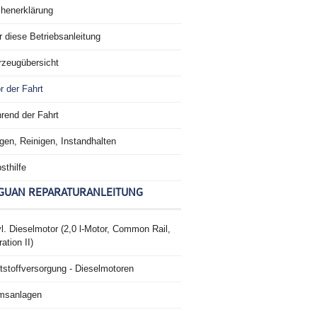
chenerklärung
 diese Betriebsanleitung
rzeugübersicht
r der Fahrt
rend der Fahrt
gen, Reinigen, Instandhalten
sthilfe
GUAN REPARATURANLEITUNG
l. Dieselmotor (2,0 l-Motor, Common Rail,
ation II)
tstoffversorgung - Dieselmotoren
msanlagen