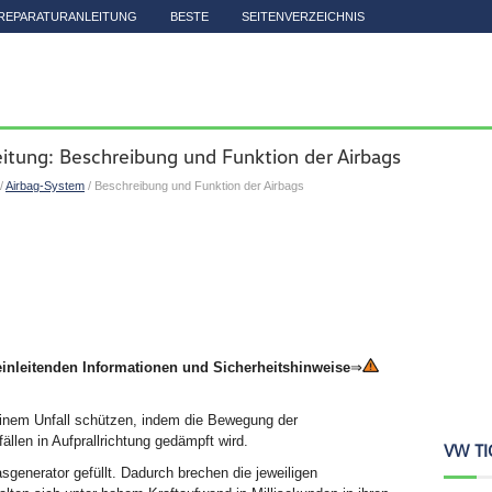
REPARATURANLEITUNG
BESTE
SEITENVERZEICHNIS
itung: Beschreibung und Funktion der Airbags
/
Airbag-System
/ Beschreibung und Funktion der Airbags
einleitenden Informationen und Sicherheitshinweise
⇒
einem Unfall schützen, indem die Bewegung der
llen in Aufprallrichtung gedämpft wird.
VW TI
sgenerator gefüllt. Dadurch brechen die jeweiligen