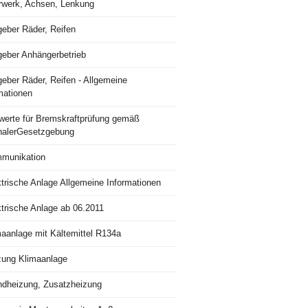
rwerk, Achsen, Lenkung
geber Räder, Reifen
geber Anhängerbetrieb
eber Räder, Reifen - Allgemeine
mationen
lwerte für Bremskraftprüfung gemäß
nalerGesetzgebung
munikation
trische Anlage Allgemeine Informationen
ktrische Anlage ab 06.2011
maanlage mit Kältemittel R134a
zung Klimaanlage
ndheizung, Zusatzheizung