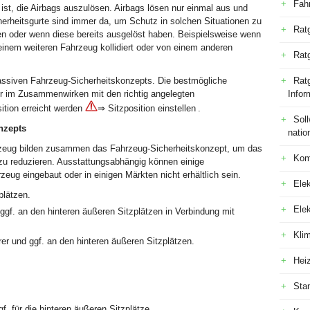
Fah
st, die Airbags auszulösen. Airbags lösen nur einmal aus und
erheitsgurte sind immer da, um Schutz in solchen Situationen zu
Rat
len oder wenn diese bereits ausgelöst haben. Beispielsweise wenn
einem weiteren Fahrzeug kollidiert oder von einem anderen
Rat
assiven Fahrzeug-Sicherheitskonzepts. Die bestmögliche
Ratg
r im Zusammenwirken mit den richtig angelegten
Infor
sition erreicht werden
⇒ Sitzposition einstellen .
Sol
nzepts
natio
rzeug bilden zusammen das Fahrzeug-Sicherheitskonzept, um das
Kom
 zu reduzieren. Ausstattungsabhängig können einige
eug eingebaut oder in einigen Märkten nicht erhältlich sein.
Elek
plätzen.
Ele
 ggf. an den hinteren äußeren Sitzplätzen in Verbindung mit
Kli
rer und ggf. an den hinteren äußeren Sitzplätzen.
Hei
Sta
gf. für die hinteren äußeren Sitzplätze.