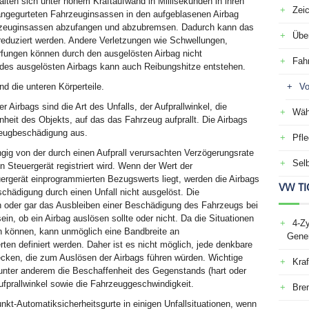
lten sich unter hohem Kraftaufwand in Millisekunden in ihren
Zei
angegurteten Fahrzeuginsassen in den aufgeblasenen Airbag
rzeuginsassen abzufangen und abzubremsen. Dadurch kann das
Über
 reduziert werden. Andere Verletzungen wie Schwellungen,
fungen können durch den ausgelösten Airbag nicht
Fah
 des ausgelösten Airbags kann auch Reibungshitze entstehen.
d die unteren Körperteile.
Vo
 Airbags sind die Art des Unfalls, der Aufprallwinkel, die
Wäh
heit des Objekts, auf das das Fahrzeug aufprallt. Die Airbags
rzeugbeschädigung aus.
Pfle
ig von der durch einen Aufprall verursachten Verzögerungsrate
Selb
 Steuergerät registriert wird. Wenn der Wert der
ergerät einprogrammierten Bezugswerts liegt, werden die Airbags
VW TI
chädigung durch einen Unfall nicht ausgelöst. Die
 oder gar das Ausbleiben einer Beschädigung des Fahrzeugs bei
in, ob ein Airbag auslösen sollte oder nicht. Da die Situationen
4-Zy
en können, kann unmöglich eine Bandbreite an
Gener
en definiert werden. Daher ist es nicht möglich, jede denkbare
decken, die zum Auslösen der Airbags führen würden. Wichtige
Kraf
 unter anderem die Beschaffenheit des Gegenstands (hart oder
Aufprallwinkel sowie die Fahrzeuggeschwindigkeit.
Bre
nkt-Automatiksicherheitsgurte in einigen Unfallsituationen, wenn