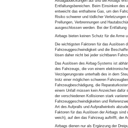
Airbagabdeckungen auf und die Airbags entfa
Entfaltungsbereichen. Beim Einsinken des 
entweicht das enthaltene Gas, um den Fah
Risiko schwerer und tödlicher Verletzungen
Prellungen, Verbrennungen und Hautabschür
ausgeschlossen werden. Bei der Entfaltung
Airbags bieten keinen Schutz für die Arme un
Die wichtigsten Faktoren für das Auslösen der
Fahrzeuggeschwindigkeit und die Beschaffen
lösen daher nicht bei jeder sichtbaren Fah
Das Auslösen des Airbag-Systems ist abhäng
des Fahrzeugs, die von einem elektronischen
Verzögerungsrate unterhalb des in dem Steu
trotz einer möglichen schweren Fahrzeugbes
Fahrzeugbeschädigung, die Reparaturkosten
einem Unfall müssen kein Anzeichen dafür se
der verschiedenen Kollisionen stark variier
Fahrzeuggeschwindigkeiten und Referenzwert
Art des Aufpralls und Aufprallwinkels abzu
Faktoren für das Auslösen der Airbags sind
weich), auf den das Fahrzeug auftrifft, der 
Airbags dienen nur als Ergänzung der Dreipu