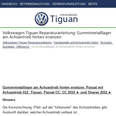
HANDBUCH
BETRIEBSANLEITUNG
REPARATURANLEITUNG
BESTE
SEITENVERZEICHNIS
Volkswagen Tiguan Reparaturanleitung: Gummimetalllager
am Achsantrieb hinten ersetzen
Volkswagen Tiguan Reparaturanleitung
/
Kardanwelle und Achsantrieb hinten
/
Achsantr.,
Ausglgetr., Diffsperre.
/ Gummimetalllager am Achsantrieb hinten ersetzen
Gummimetalllager am Achsantrieb hinten ersetzen, Passat mit
Achsantrieb 01Z, Tiguan, Passat CC, CC 2010 ► und Sharan 2011 ►
Hinweis
Die Kennzeichnung -Pfeil- auf der "Unterseite" des Achsantriebes gibt
Auskunft darüber, welcher Achsantrieb verbaut ist.