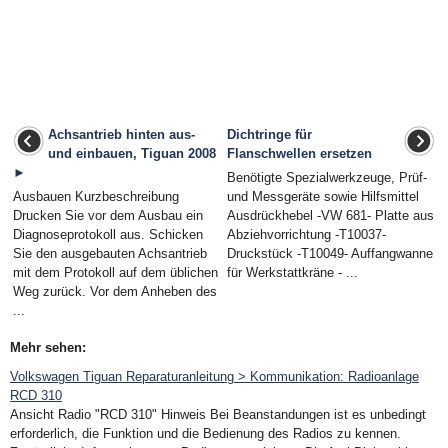
Achsantrieb hinten aus-
Dichtringe für
und einbauen, Tiguan 2008
Flanschwellen ersetzen
►
Benötigte Spezialwerkzeuge, Prüf-
Ausbauen Kurzbeschreibung
und Messgeräte sowie Hilfsmittel
Drucken Sie vor dem Ausbau ein
Ausdrückhebel -VW 681- Platte aus
Diagnoseprotokoll aus. Schicken
Abziehvorrichtung -T10037-
Sie den ausgebauten Achsantrieb
Druckstück -T10049- Auffangwanne
mit dem Protokoll auf dem üblichen
für Werkstattkräne - ...
Weg zurück. Vor dem Anheben des
...
Mehr sehen:
Volkswagen Tiguan Reparaturanleitung > Kommunikation: Radioanlage
RCD 310
Ansicht Radio "RCD 310" Hinweis Bei Beanstandungen ist es unbedingt
erforderlich, die Funktion und die Bedienung des Radios zu kennen.