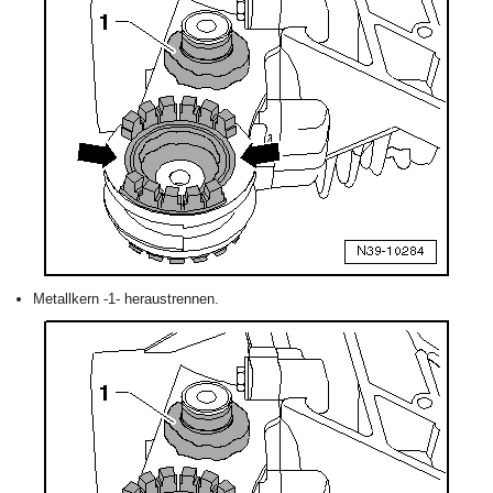
Metallkern -1- heraustrennen.