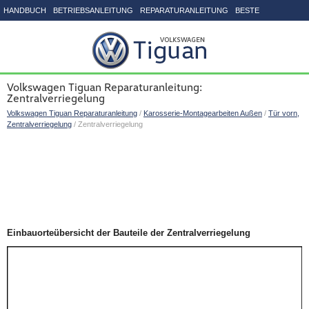
HANDBUCH
BETRIEBSANLEITUNG
REPARATURANLEITUNG
BESTE
SEITENVERZEICHNIS
Volkswagen Tiguan Reparaturanleitung:
Zentralverriegelung
Volkswagen Tiguan Reparaturanleitung
/
Karosserie-Montagearbeiten Außen
/
Tür vorn,
Zentralverriegelung
/ Zentralverriegelung
Einbauorteübersicht der Bauteile der Zentralverriegelung