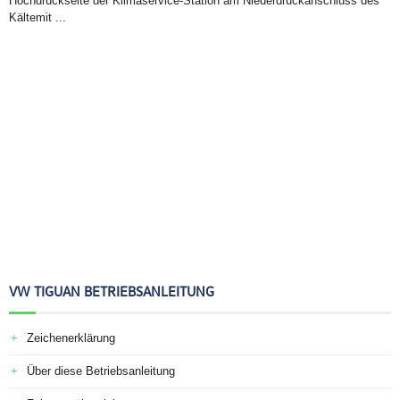
Hochdruckseite der Klimaservice-Station am Niederdruckanschluss des
Kältemit ...
VW TIGUAN BETRIEBSANLEITUNG
Zeichenerklärung
Über diese Betriebsanleitung