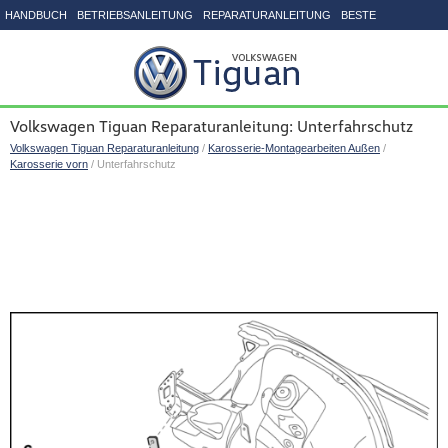
HANDBUCH
BETRIEBSANLEITUNG
REPARATURANLEITUNG
BESTE
SEITENVERZEICHNIS
Volkswagen Tiguan Reparaturanleitung: Unterfahrschutz
Volkswagen Tiguan Reparaturanleitung
/
Karosserie-Montagearbeiten Außen
/
Karosserie vorn
/ Unterfahrschutz