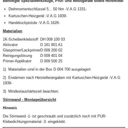
Benötigte Spezialwerkzeuge, Prüf- und Messgeräte sowie Hilfsmittel
Drehmomentschlüssel 5... 50 Nm -V.A.G 1331-
Kartuschen-Heizgerät -V.A.G 1939-
Handdruckpistole -V.A.G 1628-
Materialien
1K-Scheibenklebstoff
DH 009 100 03
Aktivator
D 181 801 A1
Glasprimer/Lackprimer
D 009 200 02
Reinigungslösung
D 009 401 04
Primer-Applikator
D 009 500 25
1)
Materialien sind in der Box D 004 700 ausgelagert.
2)
Erwärmen nach Herstellerangaben mit Kartuschen-Heizgerät -V.A.G
1939-
3)
Mindestaushärtezeit beachten.
Stirnwand - Montageübersicht
Hinweis
Die Stirnwand -1- ist geschraubt und zusätzlich noch mit PUR-
Klebedichtungsmaterial -3- eingeklebt.