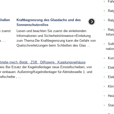
Fah
Rat
ließen
Kraftbegrenzung des Glasdachs und des
Rat
Sonnenschutzrollos
Ratg
 zuerst
Lesen und beachten Sie zuerst die einleitenden
Infor
Informationen und Sicherheitshinweise⇒Einleitung
 ...
zum Thema Die Kraftbegrenzung kann die Gefahr von
Sol
Quetschverletzungen beim Schließen des Glas ...
natio
Kom
triebe mech.-Betät., ZSB., Diffsperre.: Kupplungsgehäuse
s Bei Ersatz der Kegelrollenlager neue Einstellscheiben, von
Elek
r einbauen. Außenring/Kegelrollenlager für Abtriebswelle 1. und
llscheibe , ...
Ele
Kli
Hei
Sta