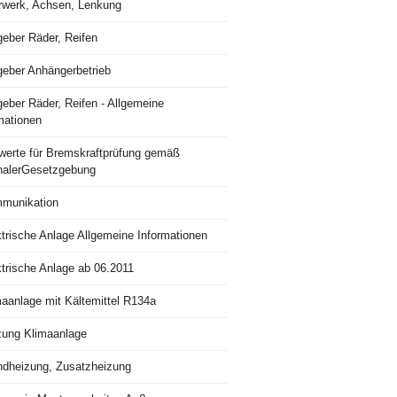
rwerk, Achsen, Lenkung
geber Räder, Reifen
geber Anhängerbetrieb
eber Räder, Reifen - Allgemeine
mationen
lwerte für Bremskraftprüfung gemäß
nalerGesetzgebung
munikation
trische Anlage Allgemeine Informationen
ktrische Anlage ab 06.2011
maanlage mit Kältemittel R134a
zung Klimaanlage
ndheizung, Zusatzheizung