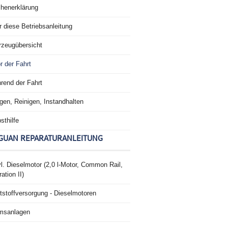
chenerklärung
 diese Betriebsanleitung
rzeugübersicht
r der Fahrt
rend der Fahrt
gen, Reinigen, Instandhalten
sthilfe
GUAN REPARATURANLEITUNG
l. Dieselmotor (2,0 l-Motor, Common Rail,
ation II)
tstoffversorgung - Dieselmotoren
msanlagen