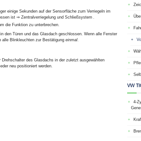
Zei
ger einige Sekunden auf der Sensorfläche zum Verriegeln im
Über
ossen ist ⇒ Zentralverriegelung und Schließsystem .
 um die Funktion zu unterbrechen.
Fah
 in den Türen und das Glasdach geschlossen. Wenn alle Fenster
Vo
 alle Blinkleuchten zur Bestätigung
einmal
.
Wäh
 Drehschalter des Glasdachs in der zuletzt ausgewählten
Pfle
eder neu positioniert werden.
Selb
VW TI
4-Zy
Gener
Kraf
Bre