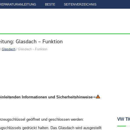
REPARATURANLEITUNG
BESTE
SEITENVERZEICHNIS
itung: Glasdach – Funktion
/
Glasdach
/ Glasdach – Funktion
einleitenden Informationen und Sicherheitshinweise
⇒
VW TI
zeugschlüssel geöffnet und geschlossen werden:
ugschlüssels gedrückt halten. Das Glasdach wird ausgestellt