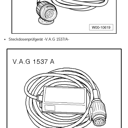
Steckdosenprüfgerät -V.A.G 1537/A-