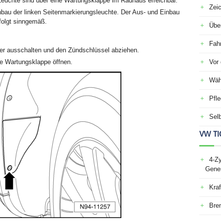
Leuchte sind über eine Wartungsklappe im Radhaus erreichbar.
Zei
nbau der linken Seitenmarkierungsleuchte. Der Aus- und Einbau
folgt sinngemäß.
Über
Fah
her ausschalten und den Zündschlüssel abziehen.
ie Wartungsklappe öffnen.
Vor 
Wäh
Pfle
Selb
VW TI
4-Zy
Gener
Kraf
Bre