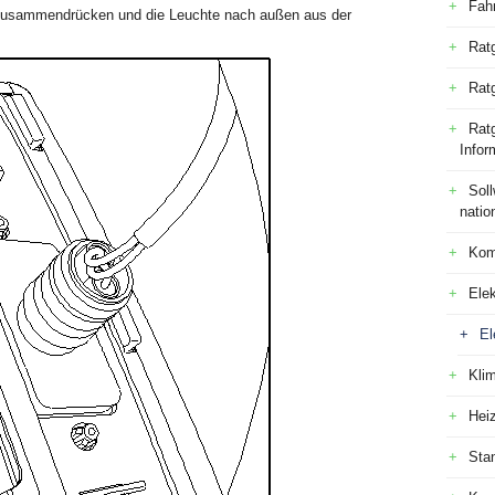
Fah
- zusammendrücken und die Leuchte nach außen aus der
Rat
Rat
Ratg
Infor
Sol
natio
Kom
Elek
El
Kli
Hei
Sta