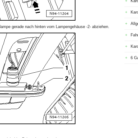
Kar
Kar
All
lampe gerade nach hinten vom Lampengehäuse -2- abziehen.
Fah
Kar
6 G