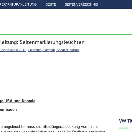
REPARATURANLEITUNG
BESTE
SEITENVERZEICHNIS
leitung: Seitenmarkierungsleuchten
 Anlage ab 06.2011
/
Leuchten, Lampen, Schalter-außen
/
uge USA und Kanada
 einbauen
VW TI
ierungsleuchte muss die Stoßfängerabdeckung vorn nicht