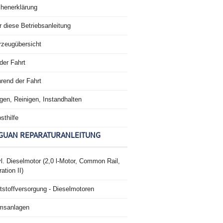
chenerklärung
 diese Betriebsanleitung
rzeugübersicht
der Fahrt
rend der Fahrt
gen, Reinigen, Instandhalten
sthilfe
GUAN REPARATURANLEITUNG
l. Dieselmotor (2,0 l-Motor, Common Rail,
ation II)
tstoffversorgung - Dieselmotoren
msanlagen