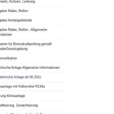
rwerk, Achsen, Lenkung
geber Räder, Reifen
geber Anhängerbetrieb
eber Räder, Reifen - Allgemeine
mationen
lwerte für Bremskraftprüfung gemäß
nalerGesetzgebung
munikation
trische Anlage Allgemeine Informationen
ektrische Anlage ab 06.2011
maanlage mit Kältemittel R134a
zung Klimaanlage
ndheizung, Zusatzheizung