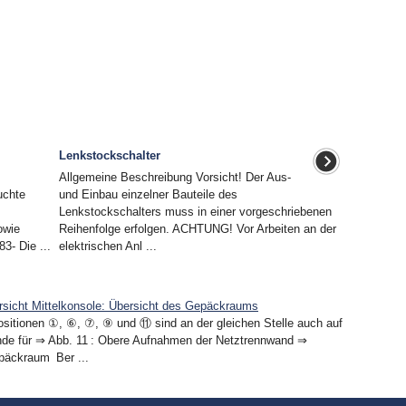
Lenkstockschalter
Allgemeine Beschreibung Vorsicht! Der Aus-
uchte
und Einbau einzelner Bauteile des
Lenkstockschalters muss in einer vorgeschriebenen
owie
Reihenfolge erfolgen. ACHTUNG! Vor Arbeiten an der
3- Die ...
elektrischen Anl ...
rsicht Mittelkonsole: Übersicht des Gepäckraums
sitionen ①, ⑥, ⑦, ⑨ und ⑪ sind an der gleichen Stelle auch auf
nde für ⇒ Abb. 11 : Obere Aufnahmen der Netztrennwand ⇒
äckraum Ber ...