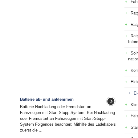
Fah
Rat
Rat
Ratg
Infor
Sol
natio
Kom
Elek
El
Batterie ab- und anklemmen
Kli
Batterie-Nachladung oder Fremdstart an
Fahrzeugen mit Start-Stopp-System: Bei Nachladung
Hei
oder Fremdstart an Fahrzeugen mit Start-Stopp-
System Folgendes beachten: Mithilfe des Ladekabels
Sta
zuerst die ...