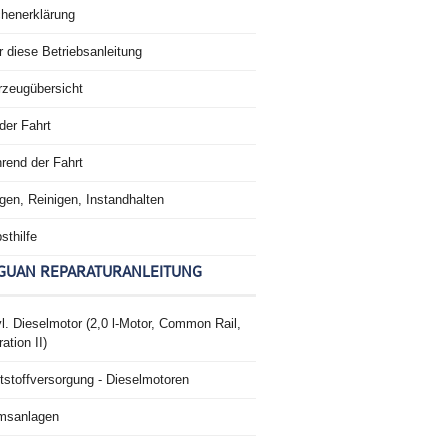
chenerklärung
 diese Betriebsanleitung
rzeugübersicht
der Fahrt
rend der Fahrt
gen, Reinigen, Instandhalten
sthilfe
GUAN REPARATURANLEITUNG
l. Dieselmotor (2,0 l-Motor, Common Rail,
ation II)
tstoffversorgung - Dieselmotoren
msanlagen