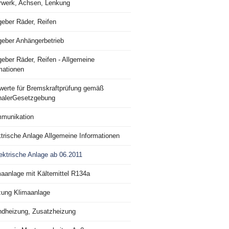
rwerk, Achsen, Lenkung
geber Räder, Reifen
geber Anhängerbetrieb
eber Räder, Reifen - Allgemeine
mationen
lwerte für Bremskraftprüfung gemäß
nalerGesetzgebung
munikation
trische Anlage Allgemeine Informationen
ektrische Anlage ab 06.2011
maanlage mit Kältemittel R134a
zung Klimaanlage
ndheizung, Zusatzheizung