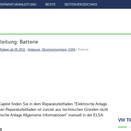
REPARATURANLEITUNG
BESTE
SEITENVERZEICHNIS
eitung: Batterie
 Anlage ab 06.2011
/
Anlasser, Stromversorgung, GRA
/ Batterie
pitel finden Sie in dem Reparaturleitfaden "Elektrische Anlage
sen Reparaturleitfaden ist zurzeit aus technischen Gründen nicht
trische Anlage Allgemeine Informationen" manuell in der ELSA
VW TI
en