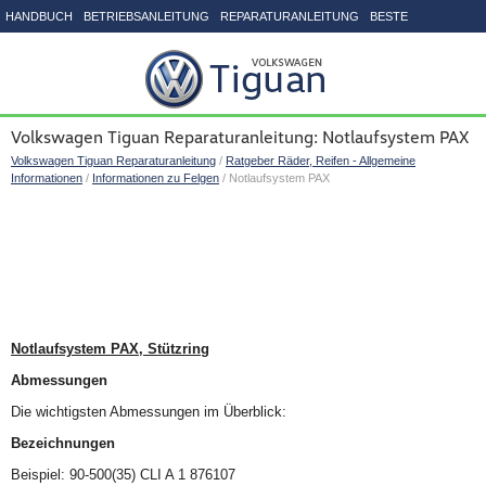
HANDBUCH
BETRIEBSANLEITUNG
REPARATURANLEITUNG
BESTE
SEITENVERZEICHNIS
Volkswagen Tiguan Reparaturanleitung: Notlaufsystem PAX
Volkswagen Tiguan Reparaturanleitung
/
Ratgeber Räder, Reifen - Allgemeine
Informationen
/
Informationen zu Felgen
/ Notlaufsystem PAX
Notlaufsystem PAX, Stützring
Abmessungen
Die wichtigsten Abmessungen im Überblick:
Bezeichnungen
Beispiel: 90-500(35) CLI A 1 876107