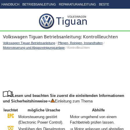
HANDBUCH
BETRIEBSANLEITUNG
REPARATURANLEITUNG
BESTE
SEITENVERZEICHNIS
Volkswagen Tiguan Betriebsanleitung: Kontrollleuchten
Volkswagen Tiguan Betriebsanleitung
/
Pflegen, Reinigen, Instandhalten
/
Motorsteuerung und Abgasreinigungsanlage
/ Kontrollleuchten
Lesen und beachten Sie zuerst die einleitenden Informationen
und Sicherheitshinweise
⇒
Einleitung zum Thema
leuchtet
mögliche Ursache
Abhilfe
Motorsteuerung gestört
Motor umgehend von einem
(Electronic Power Control).
Fachbetrieb prüfen lassen.
Vorglühen des Dieselmotors
⇒ Motor anlassen und abstellen