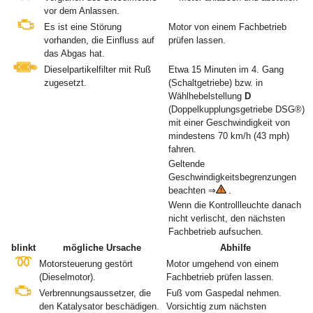
vor dem Anlassen.
Es ist eine Störung
Motor von einem Fachbetrieb
vorhanden, die Einfluss auf
prüfen lassen.
das Abgas hat.
Dieselpartikelfilter mit Ruß
Etwa 15 Minuten im 4. Gang
zugesetzt.
(Schaltgetriebe) bzw. in
Wählhebelstellung
D
(Doppelkupplungsgetriebe DSG
®
)
mit einer Geschwindigkeit von
mindestens 70 km/h (43 mph)
fahren.
Geltende
Geschwindigkeitsbegrenzungen
beachten ⇒
.
Wenn die Kontrollleuchte danach
nicht verlischt, den nächsten
Fachbetrieb aufsuchen.
blinkt
mögliche Ursache
Abhilfe
Motorsteuerung gestört
Motor umgehend von einem
(Dieselmotor).
Fachbetrieb prüfen lassen.
Verbrennungsaussetzer, die
Fuß vom Gaspedal nehmen.
den Katalysator beschädigen.
Vorsichtig zum nächsten