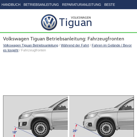
HANDBUCH
BETRIEBSANLEITUNG
REPARATURANLEITUNG
BESTE
SEITENVERZEICHNIS
Volkswagen Tiguan Betriebsanleitung: Fahrzeugfronten
Volkswagen Tiguan Betriebsanleitung
/
Während der Fahrt
/
Fahren im Gelände / Bevor
es losgeht
/ Fahrzeugfronten