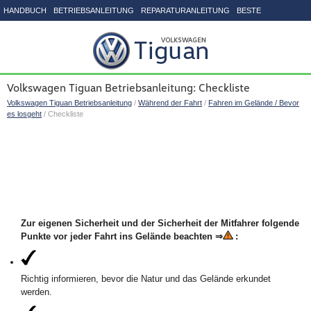
HANDBUCH
BETRIEBSANLEITUNG
REPARATURANLEITUNG
BESTE
SEITENVERZEICHNIS
Volkswagen Tiguan Betriebsanleitung: Checkliste
Volkswagen Tiguan Betriebsanleitung
/
Während der Fahrt
/
Fahren im Gelände / Bevor
es losgeht
/ Checkliste
Zur eigenen Sicherheit und der Sicherheit der Mitfahrer folgende
Punkte vor jeder Fahrt ins Gelände beachten ⇒
:
Richtig informieren, bevor die Natur und das Gelände erkundet
werden.