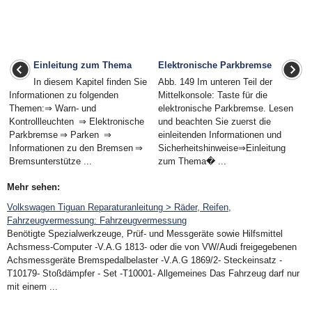
Einleitung zum Thema
Elektronische Parkbremse
In diesem Kapitel finden Sie
Abb. 149 Im unteren Teil der
Informationen zu folgenden
Mittelkonsole: Taste für die
Themen:⇒ Warn- und
elektronische Parkbremse. Lesen
Kontrollleuchten ⇒ Elektronische
und beachten Sie zuerst die
Parkbremse ⇒ Parken ⇒
einleitenden Informationen und
Informationen zu den Bremsen ⇒
Sicherheitshinweise⇒Einleitung
Bremsunterstütze ...
zum Thema� ...
Mehr sehen:
Volkswagen Tiguan Reparaturanleitung > Räder, Reifen,
Fahrzeugvermessung: Fahrzeugvermessung
Benötigte Spezialwerkzeuge, Prüf- und Messgeräte sowie Hilfsmittel
Achsmess-Computer -V.A.G 1813- oder die von VW/Audi freigegebenen
Achsmessgeräte Bremspedalbelaster -V.A.G 1869/2- Steckeinsatz -
T10179- Stoßdämpfer - Set -T10001- Allgemeines Das Fahrzeug darf nur
mit einem ...