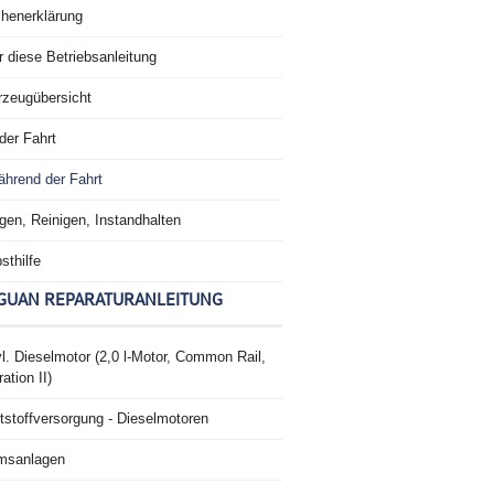
chenerklärung
 diese Betriebsanleitung
rzeugübersicht
der Fahrt
hrend der Fahrt
gen, Reinigen, Instandhalten
sthilfe
GUAN REPARATURANLEITUNG
l. Dieselmotor (2,0 l-Motor, Common Rail,
ation II)
tstoffversorgung - Dieselmotoren
msanlagen