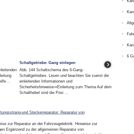
Kar
Kar
All
Fah
Kar
6 G
Schaltgetriebe: Gang einlegen
nleitenden
Abb. 144 Schaltschema des 6-Gang-
leitung
Schaltgetriebes. Lesen und beachten Sie zuerst die
fe ...
einleitenden Informationen und
Sicherheitshinweise⇒Einleitung zum Thema Auf dem
Schalthebel sind die Posi ...
tungsstrang-und Steckerreparatur: Reparatur von
ise zur Reparatur an der Fahrzeugelektrik. Hinweise zur
ungen Ergänzend zu der allgemeinen Reparatur von