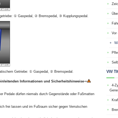
Zei
Über
tgetriebe: ① Gaspedal, ② Bremspedal, ③ Kupplungspedal.
Fah
Vor 
Wä
Pfle
Selb
VW TI
atischem Getriebe: ① Gaspedal, ② Bremspedal.
einleitenden Informationen und Sicherheitshinweise
⇒
4-Zy
Gener
ller Pedale dürfen niemals durch Gegenstände oder Fußmatten
Kraf
ich frei lassen und im Fußraum sicher gegen Verrutschen
Bre