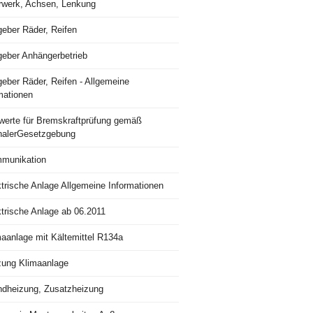
rwerk, Achsen, Lenkung
geber Räder, Reifen
geber Anhängerbetrieb
eber Räder, Reifen - Allgemeine
mationen
lwerte für Bremskraftprüfung gemäß
nalerGesetzgebung
munikation
trische Anlage Allgemeine Informationen
ktrische Anlage ab 06.2011
maanlage mit Kältemittel R134a
zung Klimaanlage
ndheizung, Zusatzheizung