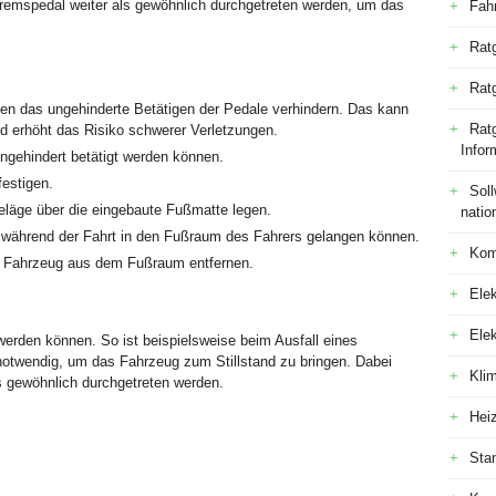
remspedal weiter als gewöhnlich durchgetreten werden, um das
Fah
Rat
Rat
n das ungehinderte Betätigen der Pedale verhindern. Das kann
Ratg
nd erhöht das Risiko schwerer Verletzungen.
Infor
ngehindert betätigt werden können.
estigen.
Sol
läge über die eingebaute Fußmatte legen.
natio
 während der Fahrt in den Fußraum des Fahrers gelangen können.
Kom
 Fahrzeug aus dem Fußraum entfernen.
Elek
Ele
erden können. So ist beispielsweise beim Ausfall eines
otwendig, um das Fahrzeug zum Stillstand zu bringen. Dabei
Kli
s gewöhnlich durchgetreten werden.
Hei
Sta