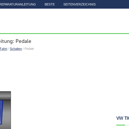
REPARATURANLEITUNG
BESTE
SEITENVERZEICHNIS
itung: Pedale
Fahrt
/
Schalten
/ Pedale
VW TI