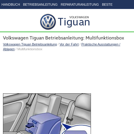
HANDBUCH
BETRIEBSANLEITUNG
REPARATURANLEITUNG
BESTE
SEITENVERZEICHNIS
Volkswagen Tiguan Betriebsanleitung: Multifunktionsbox
Volkswagen Tiguan Betriebsanleitung
/
Vor der Fahrt
/
Praktische Ausstattungen /
Ablagen
/ Multifunktionsbox